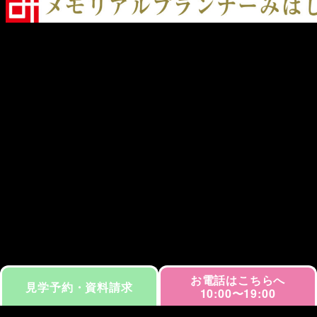
メ
イ
ン
コ
ン
テ
ン
ツ
へ
移
動
お電話はこちらへ
見学予約・資料請求
10:00〜19:00