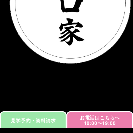
メ
イ
ン
コ
ン
テ
ン
ツ
へ
移
動
お電話はこちらへ
見学予約・資料請求
10:00〜19:00