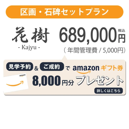
メ
イ
ン
コ
ン
テ
ン
ツ
へ
移
動