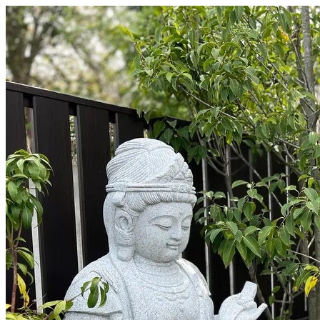
メ
イ
ン
コ
ン
テ
ン
ツ
へ
移
動