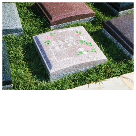
メ
イ
ン
コ
ン
テ
ン
ツ
へ
移
動