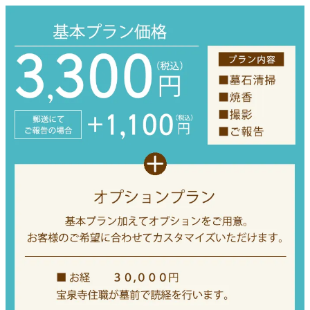
メ
イ
ン
コ
ン
テ
ン
ツ
へ
移
動